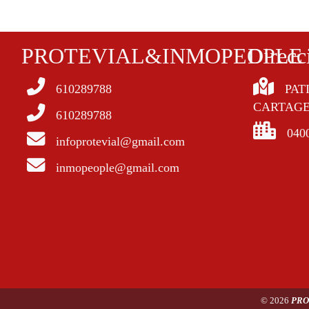
PROTEVIAL&INMOPEOPLE
Direcc
610289788
PAT
CARTAGE
610289788
040
infoprotevial@gmail.com
inmopeople@gmail.com
© 2026
PRO