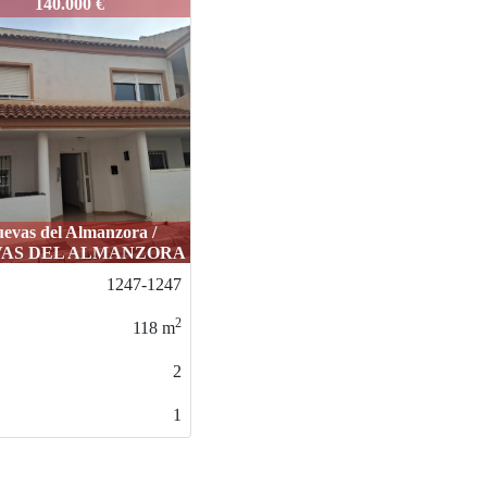
1201
140.000 €
evas del Almanzora /
AS DEL ALMANZORA
1247-1247
2
118
m
2
1