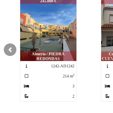
1201-1201
1201-
245.000 €
Previous
Almería / PIEDRA
Cu
REDONDAS
CUEV
1242-AD1242
2
214
m
3
2