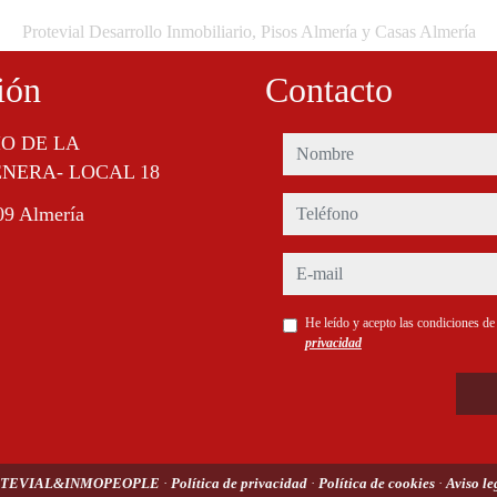
Protevial Desarrollo Inmobiliario, Pisos Almería y Casas Almería
ión
Contacto
IO DE LA
nombre
NERA- LOCAL 18
teléfono
09 Almería
e-mail
He leído y acepto las condiciones d
privacidad
TEVIAL&INMOPEOPLE
·
Política de privacidad
·
Política de cookies
·
Aviso l