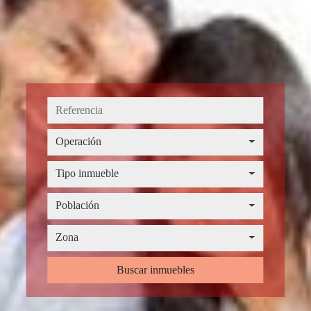
Operación
Operación
Tipo inmueble
Tipo inmueble
Provincia
Población
Población
Zona
Zona
Buscar inmuebles